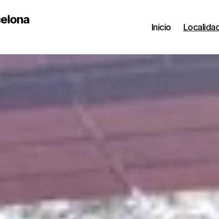
celona
Inicio
Localida